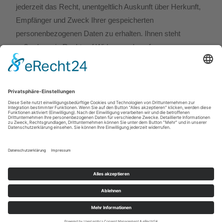
jederzeit das Recht, unentgeltlich Auskunft über Herkunft,
Empfänger und Zweck Ihrer gespeicherten
personenbezogenen Daten zu erhalten. Ihnen steht
außerdem ein Recht auf Widerspruch, auf
Datenübertragbarkeit und ein Beschwerderecht bei der
zuständigen Aufsichtsbehörde zu. Ferner können Sie die
Berichtigung, die Löschung und unter bestimmten
Umständen die Einschränkung der Verarbeitung Ihrer
personenbezogenen Daten verlangen. Details entnehmen
Sie unserer
Datenschutzerklärung
.
Impressum
Datenschutz